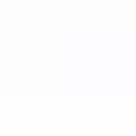
Direkt
zum
Hauptinhalt
Nations League &amp; Women's EURO
Erhalten
Live-Ergebnisse &amp; Statistiken
Women's European Qualifiers
Schweden vs Lettland
Überblick
Updates
Infos zum Spiel
Fakten zum Spiel