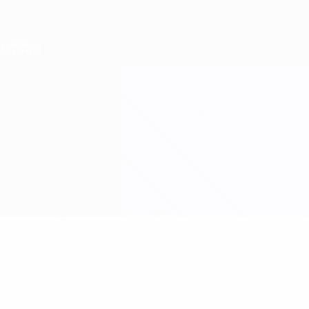
Direkt
zum
Hauptinhalt
Nations League &amp; Women's EURO
Erhalten
Live-Ergebnisse &amp; Statistiken
Women's European Qualifiers
Spanien vs Aserbaidschan
Überblick
Updates
Infos zum Spiel