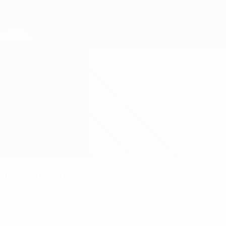
Direkt
zum
Hauptinhalt
Nations League &amp; Women's EURO
Erhalten
Live-Ergebnisse &amp; Statistiken
Women's European Qualifiers
Portugal vs Spanien
Überblick
Infos zum Spiel
Fakten zum Spiel