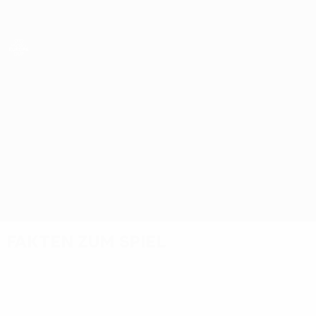
Direkt
zum
Hauptinhalt
UEFA Women’s Europa Cup
Austria Wien vs Anderlecht
Überblick
Updates
Infos zum Spiel
Fakten zum Spiel