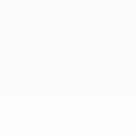
Direkt
zum
Hauptinhalt
UEFA Women’s Europa Cup
Anderlecht vs Austria Wien
Überblick
Updates
Infos zum Spiel
Fakten zum Spiel