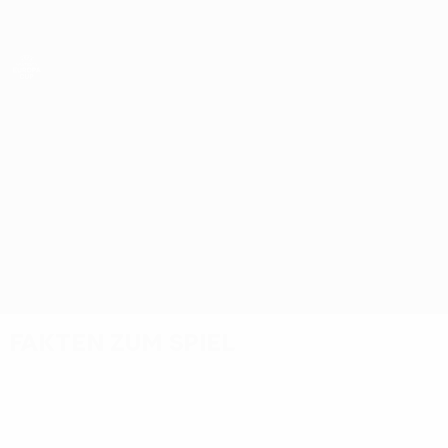
Direkt
zum
Hauptinhalt
UEFA Women’s Europa Cup
Austria Wien vs Sparta Praha
Überblick
Updates
Infos zum Spiel
Fakten zum Spiel