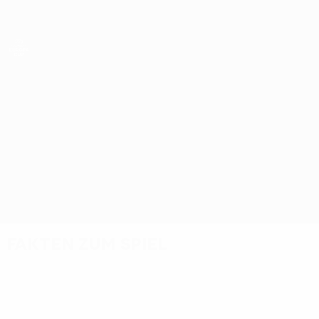
Direkt
zum
Hauptinhalt
UEFA Women’s Europa Cup
Vorskla Poltava vs Fortuna
Überblick
Updates
Infos zum Spiel
Fakten zum Spiel