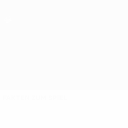
Direkt
zum
Hauptinhalt
UEFA Women’s Europa Cup
Kolos Kovalivka vs Vllaznia
Überblick
Updates
Infos zum Spiel
Fakten zum Spiel