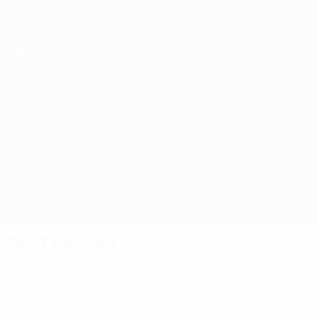
Direkt
zum
Hauptinhalt
UEFA Women’s Europa Cup
Sturm vs Ajax
Überblick
Updates
Infos zum Spiel
Fakten zum Spiel