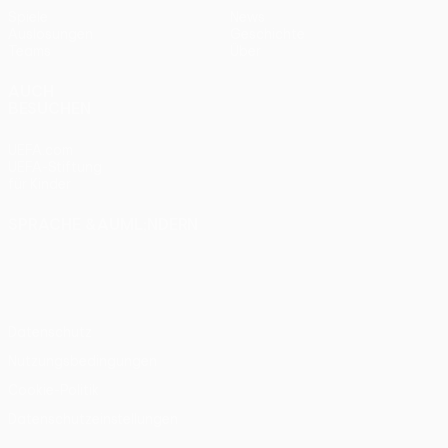
Spiele
News
Auslosungen
Geschichte
Teams
Über
AUCH
BESUCHEN
UEFA.com
UEFA-Stiftung
für Kinder
SPRACHE &AUML;NDERN
Deutsch
English
Français
Deutsch
Русский
Español
Italiano
Português
Datenschutz
Nutzungsbedingungen
Cookie-Politik
Datenschutzeinstellungen