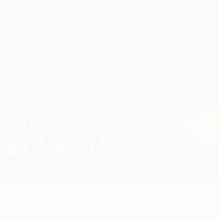
Direkt
zum
Hauptinhalt
UEFA Women’s Europa Cup
Ana Maria Stanciu Stat.
ANA MARIA
STANCIU
Farul Constanța
Rumänien
Überblick