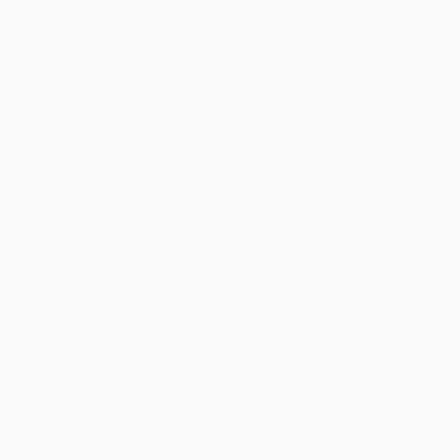
News
Geschichte
Über
ano
Português