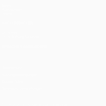
Spiele
Auslosungen
Teams
AUCH BESUCHEN
UEFA.com
UEFA-Stiftung für Kinder
SPRACHE &AUML;NDERN
Deutsch
English
Français
Deutsch
Русский
Español
Itali
Datenschutz
Nutzungsbedingungen
Cookie-Politik
Datenschutzeinstellungen
© 1998-2026 UEFA. Alle Rechte vorbehalten