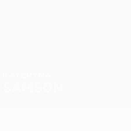
Direkt
zum
Hauptinhalt
UEFA Women’s Europa Cup
Kateryna Samson Stat.
KATERYNA
SAMSON
SeaSters
Ukraine
Überblick