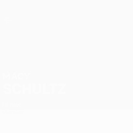
Direkt
zum
Hauptinhalt
UEFA Women’s Europa Cup
Macy Schultz Stat.
MACY
SCHULTZ
HB Køge
Überblick