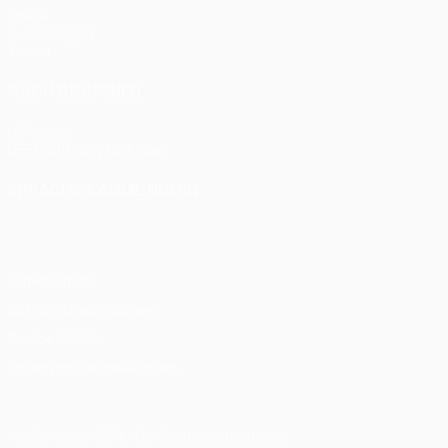
Spiele
Auslosungen
Teams
AUCH BESUCHEN
UEFA.com
UEFA-Stiftung für Kinder
SPRACHE &AUML;NDERN
Deutsch
English
Français
Deutsch
Русский
Español
Itali
Datenschutz
Nutzungsbedingungen
Cookie-Politik
Datenschutzeinstellungen
© 1998-2026 UEFA. Alle Rechte vorbehalten