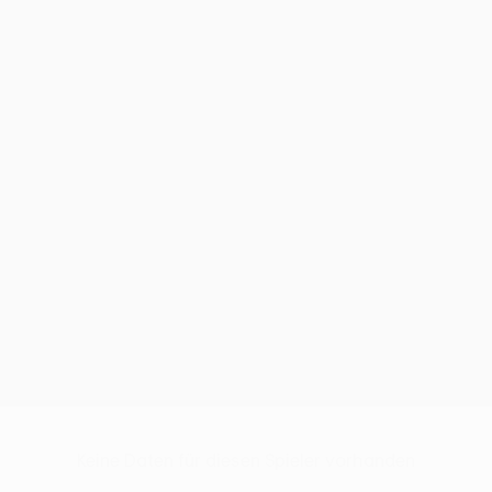
Keine Daten für diesen Spieler vorhanden