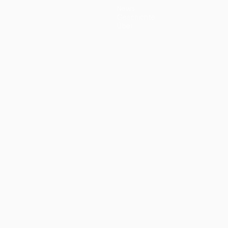
News
Geschichte
Über
ano
Português