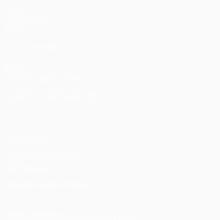
Spiele
Auslosungen
Teams
AUCH BESUCHEN
UEFA.com
UEFA-Stiftung für Kinder
SPRACHE &AUML;NDERN
Deutsch
English
Français
Deutsch
Русский
Español
Itali
Datenschutz
Nutzungsbedingungen
Cookie-Politik
Datenschutzeinstellungen
© 1998-2026 UEFA. Alle Rechte vorbehalten