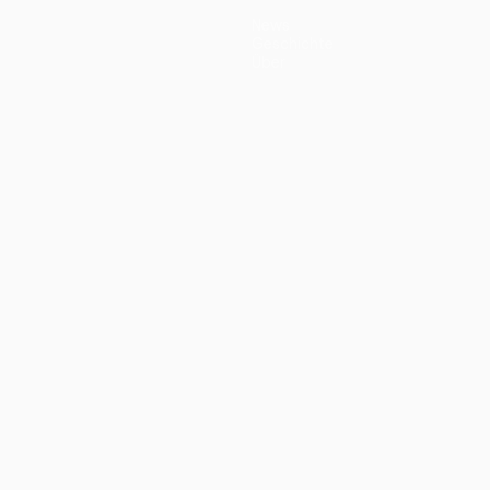
News
Geschichte
Über
ano
Português