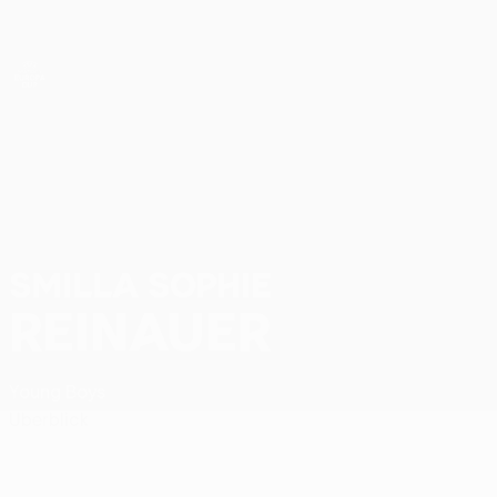
Direkt
zum
Hauptinhalt
UEFA Women’s Europa Cup
Smilla Sophie Reinauer Stat.
SMILLA SOPHIE
REINAUER
Young Boys
Überblick