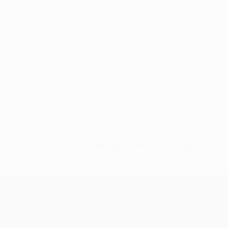
Keine Daten für diesen Spieler vorhanden
UEFA Women’s Europa Cup