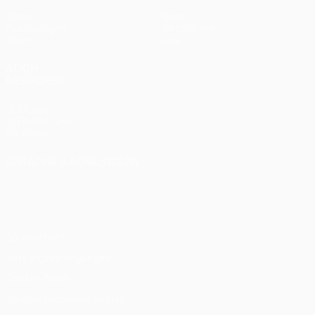
Spiele
News
Auslosungen
Geschichte
Teams
Über
AUCH
BESUCHEN
UEFA.com
UEFA-Stiftung
für Kinder
SPRACHE &AUML;NDERN
Deutsch
English
Français
Deutsch
Русский
Español
Italiano
Português
Datenschutz
Nutzungsbedingungen
Cookie-Politik
Datenschutzeinstellungen