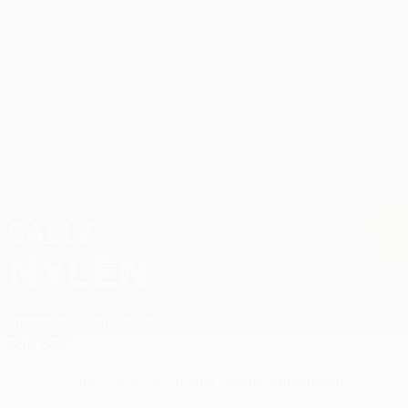
Direkt
zum
Hauptinhalt
UEFA Women’s Europa Cup
Sally Nylén Stat.
SALLY
NYLÉN
Hammarby
Schweden
Überblick
Keine Daten für diesen Spieler vorhanden