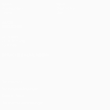
Spiele
News
Auslosungen
Geschichte
Teams
Über
AUCH
BESUCHEN
UEFA.com
UEFA-Stiftung
für Kinder
SPRACHE &AUML;NDERN
Deutsch
English
Français
Deutsch
Русский
Español
Italiano
Português
Datenschutz
Nutzungsbedingungen
Cookie-Politik
Datenschutzeinstellungen