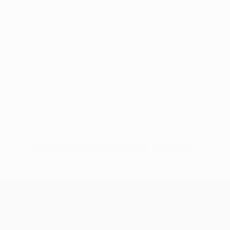
Keine Daten für diesen Spieler vorhanden
UEFA Women’s Europa Cup