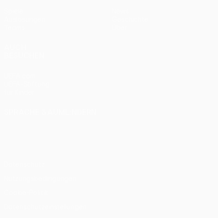
Spiele
News
Auslosungen
Geschichte
Teams
Über
AUCH
BESUCHEN
UEFA.com
UEFA-Stiftung
für Kinder
SPRACHE &AUML;NDERN
Deutsch
English
Français
Deutsch
Русский
Español
Italiano
Português
Datenschutz
Nutzungsbedingungen
Cookie-Politik
Datenschutzeinstellungen