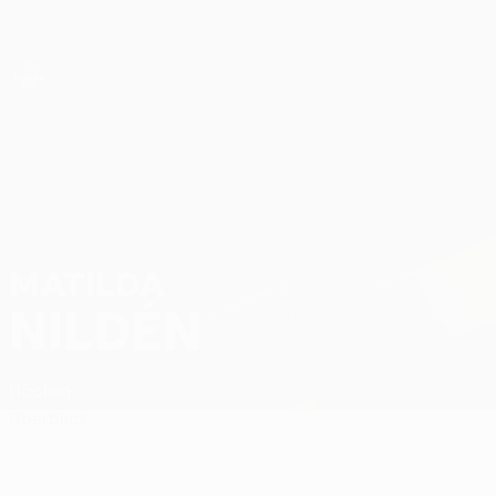
Direkt
zum
Hauptinhalt
UEFA Women’s Europa Cup
Matilda Nildén Stat.
MATILDA
NILDÉN
Häcken
Überblick