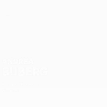
Direkt
zum
Hauptinhalt
UEFA Women’s Europa Cup
Andrea Buberg Stat.
ANDREA
BUBERG
Rosenborg
Norwegen
Überblick