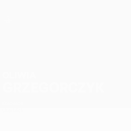
Direkt
zum
Hauptinhalt
UEFA Women’s Europa Cup
Oliwia Grzegorczyk Stat.
OLIWIA
GRZEGORCZYK
Katowice
Überblick