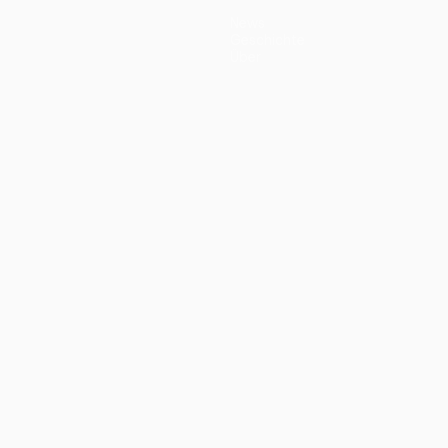
News
Geschichte
Über
ano
Português