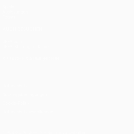
Spiele
Auslosungen
Teams
AUCH BESUCHEN
UEFA.com
UEFA-Stiftung für Kinder
SPRACHE &AUML;NDERN
Deutsch
English
Français
Deutsch
Русский
Español
Itali
Datenschutz
Nutzungsbedingungen
Cookie-Politik
Datenschutzeinstellungen
© 1998-2026 UEFA. Alle Rechte vorbehalten