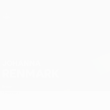
Direkt
zum
Hauptinhalt
UEFA Women’s Europa Cup
Johanna Renmark Stat.
JOHANNA
RENMARK
Brann
Überblick