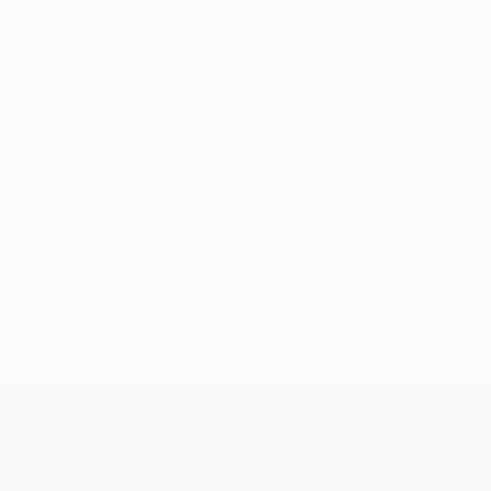
Keine Daten für diesen Spieler vorhanden
UEFA Women’s Europa Cup