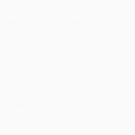
Spiele
News
Auslosungen
Geschichte
Teams
Über
AUCH
BESUCHEN
UEFA.com
UEFA-Stiftung
für Kinder
SPRACHE &AUML;NDERN
Deutsch
English
Français
Deutsch
Русский
Español
Italiano
Português
Datenschutz
Nutzungsbedingungen
Cookie-Politik
Datenschutzeinstellungen