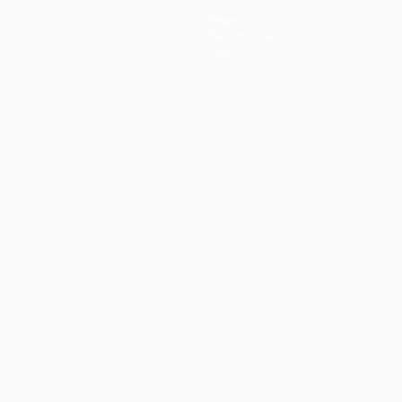
News
Geschichte
Über
ano
Português