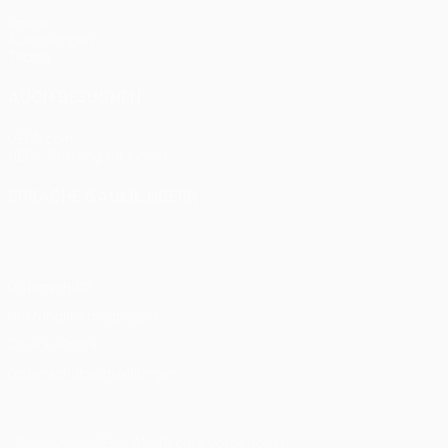
Spiele
Auslosungen
Teams
AUCH BESUCHEN
UEFA.com
UEFA-Stiftung für Kinder
SPRACHE &AUML;NDERN
Deutsch
English
Français
Deutsch
Русский
Español
Itali
Datenschutz
Nutzungsbedingungen
Cookie-Politik
Datenschutzeinstellungen
© 1998-2026 UEFA. Alle Rechte vorbehalten