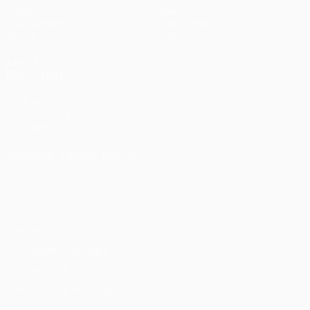
Spiele
News
Auslosungen
Geschichte
Teams
Über
AUCH
BESUCHEN
UEFA.com
UEFA-Stiftung
für Kinder
SPRACHE &AUML;NDERN
Deutsch
English
Français
Deutsch
Русский
Español
Italiano
Português
Datenschutz
Nutzungsbedingungen
Cookie-Politik
Datenschutzeinstellungen