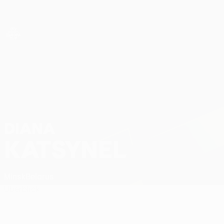
Direkt
zum
Hauptinhalt
UEFA Women’s Europa Cup
Diana Katsynel Stat.
DIANA
KATSYNEL
Minsk
Belarus
Überblick