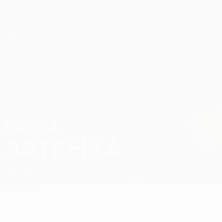
Direkt
zum
Hauptinhalt
UEFA Women’s Europa Cup
Palina Astreika Stat.
PALINA
ASTREIKA
Minsk
Belarus
Überblick