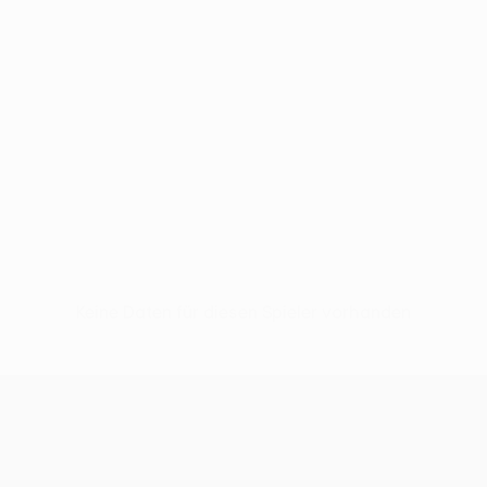
Keine Daten für diesen Spieler vorhanden
UEFA Women’s Europa Cup