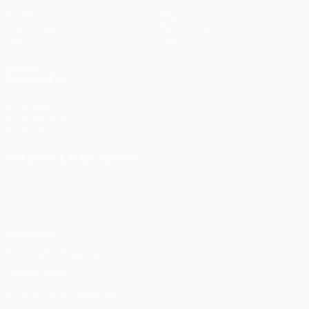
Spiele
News
Auslosungen
Geschichte
Teams
Über
AUCH
BESUCHEN
UEFA.com
UEFA-Stiftung
für Kinder
SPRACHE &AUML;NDERN
Deutsch
English
Français
Deutsch
Русский
Español
Italiano
Português
Datenschutz
Nutzungsbedingungen
Cookie-Politik
Datenschutzeinstellungen