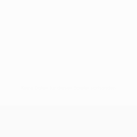
Keine Daten für diesen Spieler vorhanden
UEFA Women’s Europa Cup