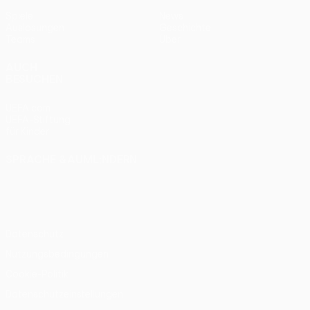
Spiele
News
Auslosungen
Geschichte
Teams
Über
AUCH
BESUCHEN
UEFA.com
UEFA-Stiftung
für Kinder
SPRACHE &AUML;NDERN
Deutsch
English
Français
Deutsch
Русский
Español
Italiano
Português
Datenschutz
Nutzungsbedingungen
Cookie-Politik
Datenschutzeinstellungen