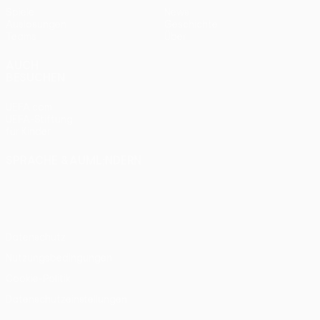
Spiele
News
Auslosungen
Geschichte
Teams
Über
AUCH
BESUCHEN
UEFA.com
UEFA-Stiftung
für Kinder
SPRACHE &AUML;NDERN
Deutsch
English
Français
Deutsch
Русский
Español
Italiano
Português
Datenschutz
Nutzungsbedingungen
Cookie-Politik
Datenschutzeinstellungen