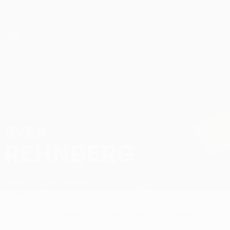
Direkt
zum
Hauptinhalt
UEFA Women’s Europa Cup
Svea Rehnberg Stat.
SVEA
REHNBERG
Hammarby
Schweden
Überblick
Keine Daten für diesen Spieler vorhanden