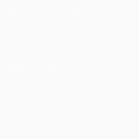
Spiele
News
Auslosungen
Geschichte
Teams
Über
AUCH
BESUCHEN
UEFA.com
UEFA-Stiftung
für Kinder
SPRACHE &AUML;NDERN
Deutsch
English
Français
Deutsch
Русский
Español
Italiano
Português
Datenschutz
Nutzungsbedingungen
Cookie-Politik
Datenschutzeinstellungen