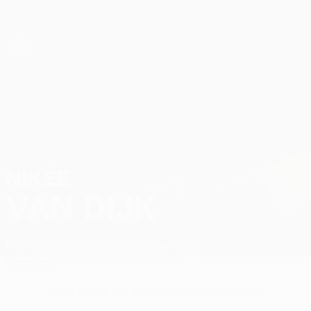
Direkt
zum
Hauptinhalt
UEFA Women’s Europa Cup
Nikée Van Dijk Stat.
NIKÉE
VAN DIJK
F.C. Internazionale Milano
Niederlande
Überblick
Keine Daten für diesen Spieler vorhanden