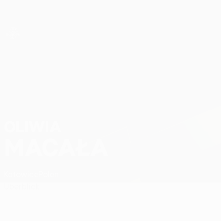
Direkt
zum
Hauptinhalt
UEFA Women’s Europa Cup
Oliwia Macała Stat.
OLIWIA
MACAŁA
Katowice
Polen
Überblick