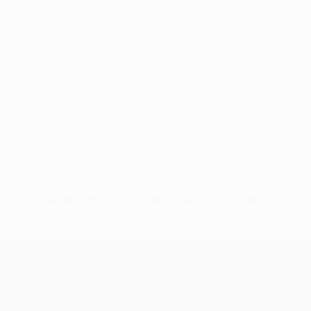
Keine Daten für diesen Spieler vorhanden
UEFA Women’s Europa Cup