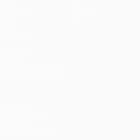
Spiele
News
Auslosungen
Geschichte
Teams
Über
AUCH
BESUCHEN
UEFA.com
UEFA-Stiftung
für Kinder
SPRACHE &AUML;NDERN
Deutsch
English
Français
Deutsch
Русский
Español
Italiano
Português
Datenschutz
Nutzungsbedingungen
Cookie-Politik
Datenschutzeinstellungen