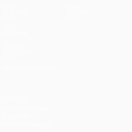
Spiele
News
Auslosungen
Geschichte
Teams
Über
AUCH
BESUCHEN
UEFA.com
UEFA-Stiftung
für Kinder
SPRACHE &AUML;NDERN
Deutsch
English
Français
Deutsch
Русский
Español
Italiano
Português
Datenschutz
Nutzungsbedingungen
Cookie-Politik
Datenschutzeinstellungen