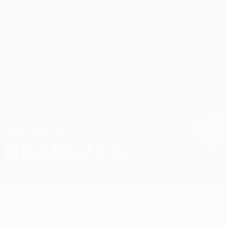
Direkt
zum
Hauptinhalt
UEFA Women’s Europa Cup
Nicola Brzęczek Stat.
NICOLA
BRZĘCZEK
Katowice
Polen
Überblick