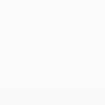
Keine Daten für diesen Spieler vorhanden
UEFA Women’s Europa Cup