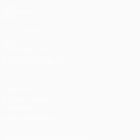
Spiele
Auslosungen
Teams
AUCH BESUCHEN
UEFA.com
UEFA-Stiftung für Kinder
SPRACHE &AUML;NDERN
Deutsch
English
Français
Deutsch
Русский
Español
Itali
Datenschutz
Nutzungsbedingungen
Cookie-Politik
Datenschutzeinstellungen
© 1998-2026 UEFA. Alle Rechte vorbehalten