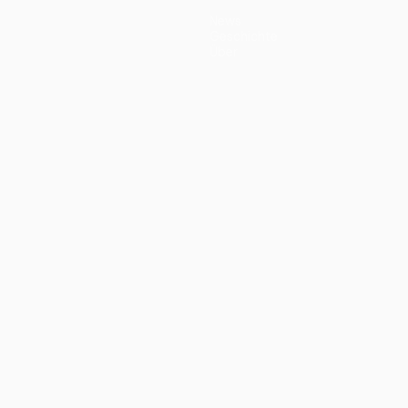
News
Geschichte
Über
ano
Português