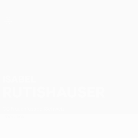
Direkt
zum
Hauptinhalt
UEFA Women’s Europa Cup
Isabel Rutishauser Stat.
ISABEL
RUTISHAUSER
GC Frauenfussball
Schweiz
Überblick