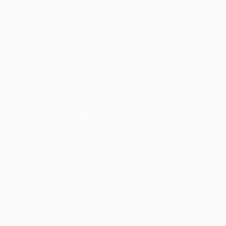
Spiele
News
Auslosungen
Geschichte
Teams
Über
AUCH
BESUCHEN
UEFA.com
UEFA-Stiftung
für Kinder
SPRACHE &AUML;NDERN
Deutsch
English
Français
Deutsch
Русский
Español
Italiano
Português
Datenschutz
Nutzungsbedingungen
Cookie-Politik
Datenschutzeinstellungen