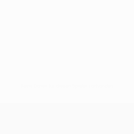
Keine Daten für diesen Spieler vorhanden
UEFA Women’s Europa Cup