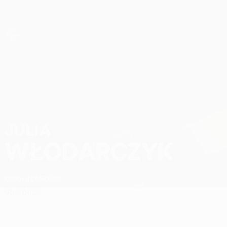
Direkt
zum
Hauptinhalt
UEFA Women’s Europa Cup
Julia Włodarczyk Stat.
JULIA
WŁODARCZYK
Katowice
Polen
Überblick