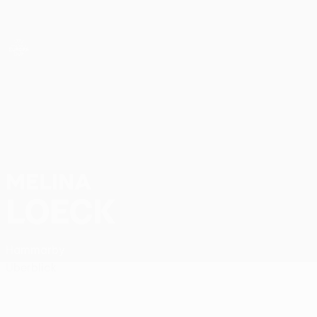
Direkt
zum
Hauptinhalt
UEFA Women’s Europa Cup
Melina Loeck Stat.
MELINA
LOECK
Hammarby
Überblick