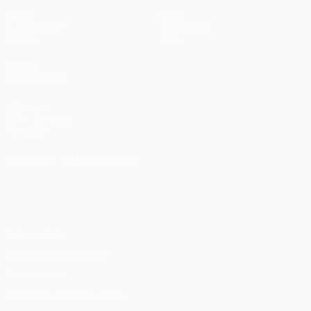
Spiele
News
Auslosungen
Geschichte
Teams
Über
AUCH
BESUCHEN
UEFA.com
UEFA-Stiftung
für Kinder
SPRACHE &AUML;NDERN
Deutsch
English
Français
Deutsch
Русский
Español
Italiano
Português
Datenschutz
Nutzungsbedingungen
Cookie-Politik
Datenschutzeinstellungen