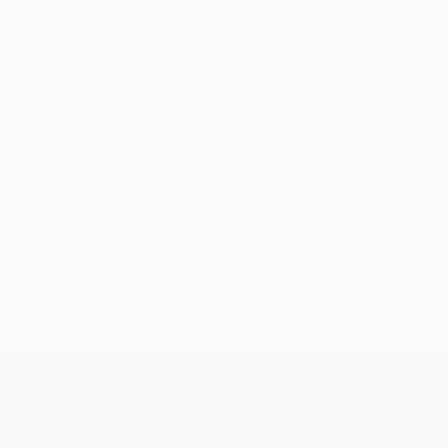
Keine Daten für diesen Spieler vorhanden
UEFA Women’s Europa Cup