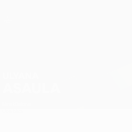
Direkt
zum
Hauptinhalt
UEFA Women’s Europa Cup
Ulyana Asaula Stat.
ULYANA
ASAULA
Minsk
Belarus
Überblick