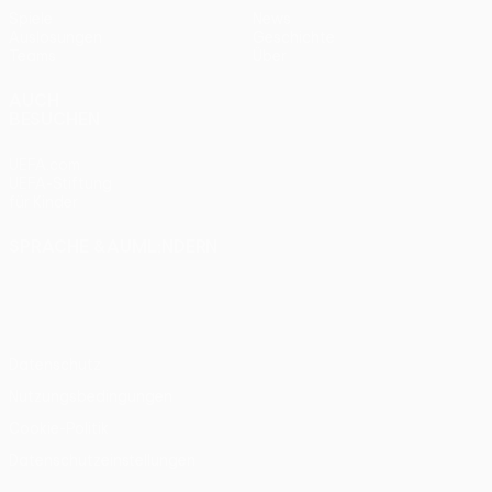
Spiele
News
Auslosungen
Geschichte
Teams
Über
AUCH
BESUCHEN
UEFA.com
UEFA-Stiftung
für Kinder
SPRACHE &AUML;NDERN
Deutsch
English
Français
Deutsch
Русский
Español
Italiano
Português
Datenschutz
Nutzungsbedingungen
Cookie-Politik
Datenschutzeinstellungen