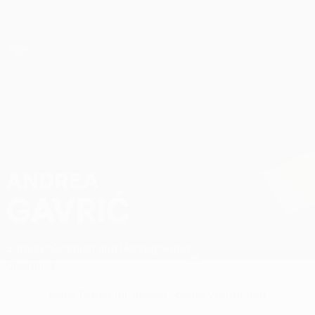
Direkt
zum
Hauptinhalt
UEFA Women’s Europa Cup
Andrea Gavrić Stat.
ANDREA
GAVRIĆ
Sarajevo
Bosnien und Herzegowina
Überblick
Keine Daten für diesen Spieler vorhanden