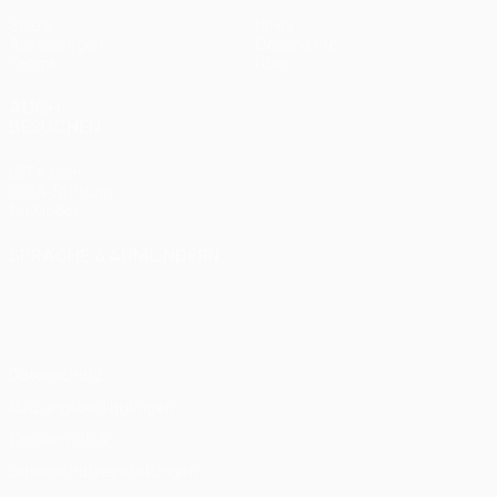
Spiele
News
Auslosungen
Geschichte
Teams
Über
AUCH
BESUCHEN
UEFA.com
UEFA-Stiftung
für Kinder
SPRACHE &AUML;NDERN
Deutsch
English
Français
Deutsch
Русский
Español
Italiano
Português
Datenschutz
Nutzungsbedingungen
Cookie-Politik
Datenschutzeinstellungen