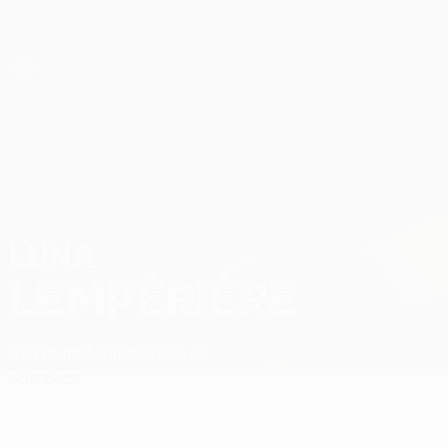
Direkt
zum
Hauptinhalt
UEFA Women’s Europa Cup
Luna Lempérière Stat.
LUNA
LEMPÉRIÈRE
GC Frauenfussball
Schweiz
Überblick