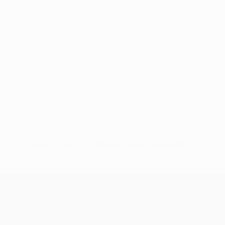
Keine Daten für diesen Spieler vorhanden
UEFA Women’s Europa Cup