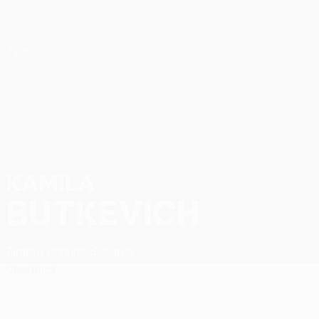
Direkt
zum
Hauptinhalt
UEFA Women’s Europa Cup
Kamila Butkevich Stat.
KAMILA
BUTKEVICH
Zimbru Chişinău
Belarus
Überblick