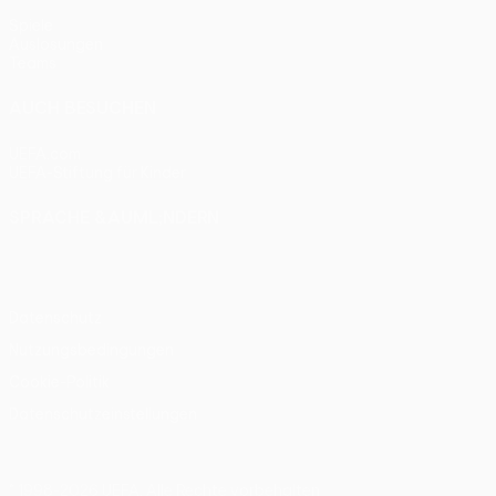
Spiele
Auslosungen
Teams
AUCH BESUCHEN
UEFA.com
UEFA-Stiftung für Kinder
SPRACHE &AUML;NDERN
Deutsch
English
Français
Deutsch
Русский
Español
Itali
Datenschutz
Nutzungsbedingungen
Cookie-Politik
Datenschutzeinstellungen
© 1998-2026 UEFA. Alle Rechte vorbehalten