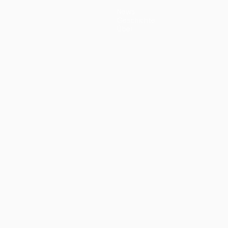
News
Geschichte
Über
ano
Português