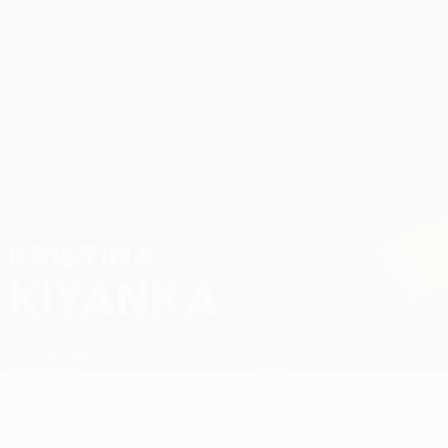
Direkt
zum
Hauptinhalt
UEFA Women’s Europa Cup
Kristina Kiyanka Stat.
KRISTINA
KIYANKA
FC Rubin
Belarus
Überblick