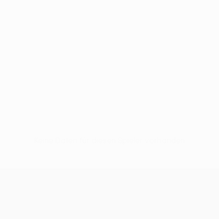
Keine Daten für diesen Spieler vorhanden
UEFA Women’s Europa Cup