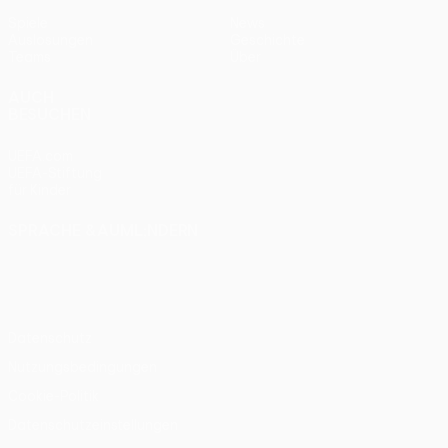
Spiele
News
Auslosungen
Geschichte
Teams
Über
AUCH
BESUCHEN
UEFA.com
UEFA-Stiftung
für Kinder
SPRACHE &AUML;NDERN
Deutsch
English
Français
Deutsch
Русский
Español
Italiano
Português
Datenschutz
Nutzungsbedingungen
Cookie-Politik
Datenschutzeinstellungen