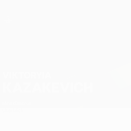
Direkt
zum
Hauptinhalt
UEFA Women’s Europa Cup
Viktoryia Kazakevich Stat.
VIKTORYIA
KAZAKEVICH
Minsk
Belarus
Überblick