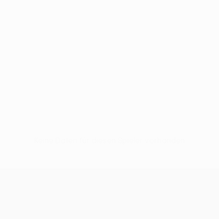
Keine Daten für diesen Spieler vorhanden
UEFA Women’s Europa Cup