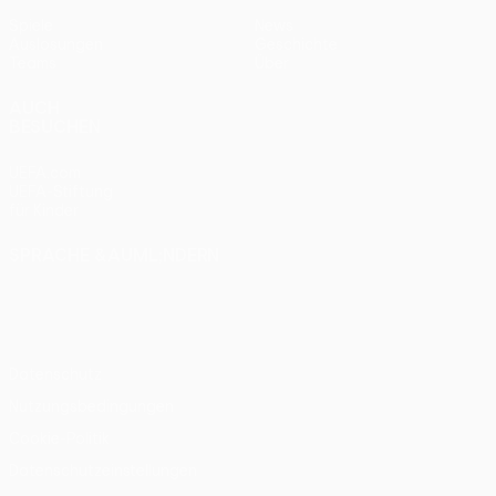
Spiele
News
Auslosungen
Geschichte
Teams
Über
AUCH
BESUCHEN
UEFA.com
UEFA-Stiftung
für Kinder
SPRACHE &AUML;NDERN
Deutsch
English
Français
Deutsch
Русский
Español
Italiano
Português
Datenschutz
Nutzungsbedingungen
Cookie-Politik
Datenschutzeinstellungen