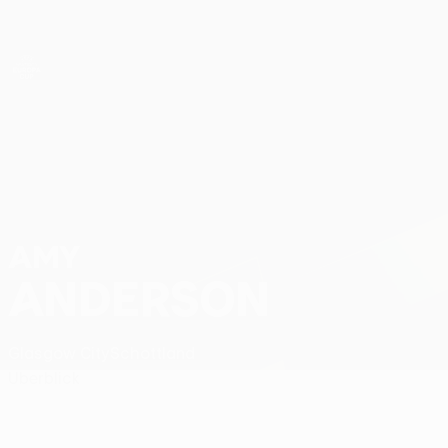
Direkt
zum
Hauptinhalt
UEFA Women’s Europa Cup
Amy Anderson Stat.
AMY
ANDERSON
Glasgow City
Schottland
Überblick