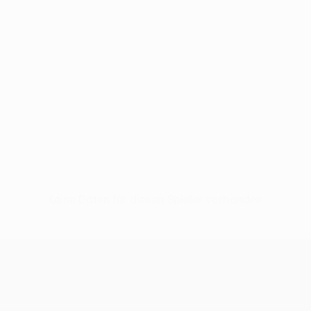
Keine Daten für diesen Spieler vorhanden
UEFA Women’s Europa Cup