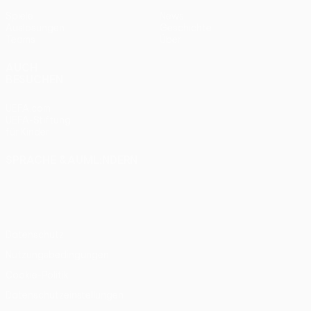
Spiele
News
Auslosungen
Geschichte
Teams
Über
AUCH
BESUCHEN
UEFA.com
UEFA-Stiftung
für Kinder
SPRACHE &AUML;NDERN
Deutsch
English
Français
Deutsch
Русский
Español
Italiano
Português
Datenschutz
Nutzungsbedingungen
Cookie-Politik
Datenschutzeinstellungen