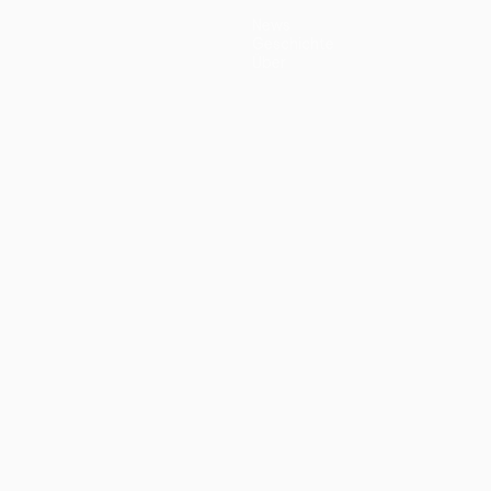
News
Geschichte
Über
ano
Português