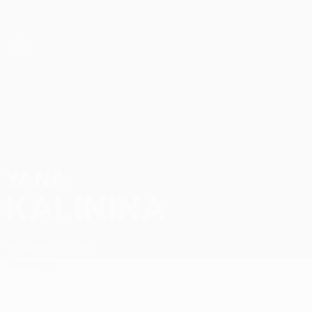
Direkt
zum
Hauptinhalt
UEFA Women’s Europa Cup
Yana Kalinina Stat.
YANA
KALININA
SeaSters
Ukraine
Überblick