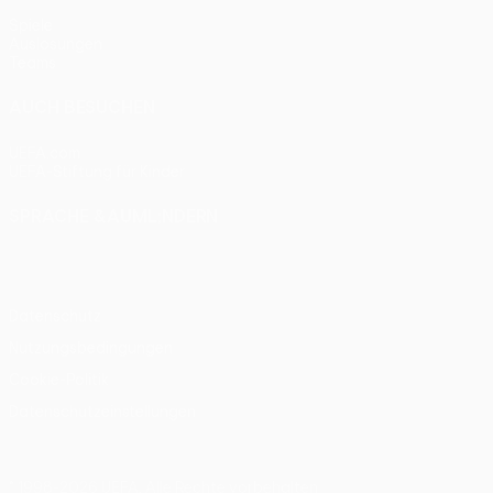
Spiele
Auslosungen
Teams
AUCH BESUCHEN
UEFA.com
UEFA-Stiftung für Kinder
SPRACHE &AUML;NDERN
Deutsch
English
Français
Deutsch
Русский
Español
Itali
Datenschutz
Nutzungsbedingungen
Cookie-Politik
Datenschutzeinstellungen
© 1998-2026 UEFA. Alle Rechte vorbehalten