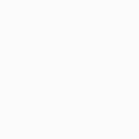
Spiele
News
Auslosungen
Geschichte
Teams
Über
AUCH
BESUCHEN
UEFA.com
UEFA-Stiftung
für Kinder
SPRACHE &AUML;NDERN
Deutsch
English
Français
Deutsch
Русский
Español
Italiano
Português
Datenschutz
Nutzungsbedingungen
Cookie-Politik
Datenschutzeinstellungen