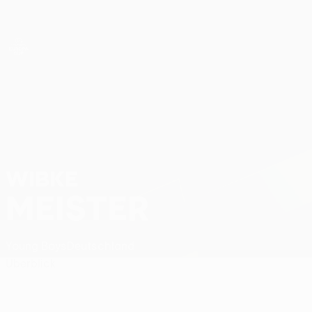
Direkt
zum
Hauptinhalt
UEFA Women’s Europa Cup
Wibke Meister Stat.
WIBKE
MEISTER
Young Boys
Deutschland
Überblick