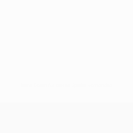
Keine Daten für diesen Spieler vorhanden
UEFA Women’s Europa Cup