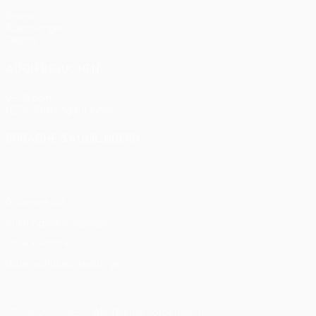
Spiele
Auslosungen
Teams
AUCH BESUCHEN
UEFA.com
UEFA-Stiftung für Kinder
SPRACHE &AUML;NDERN
Deutsch
English
Français
Deutsch
Русский
Español
Itali
Datenschutz
Nutzungsbedingungen
Cookie-Politik
Datenschutzeinstellungen
© 1998-2026 UEFA. Alle Rechte vorbehalten