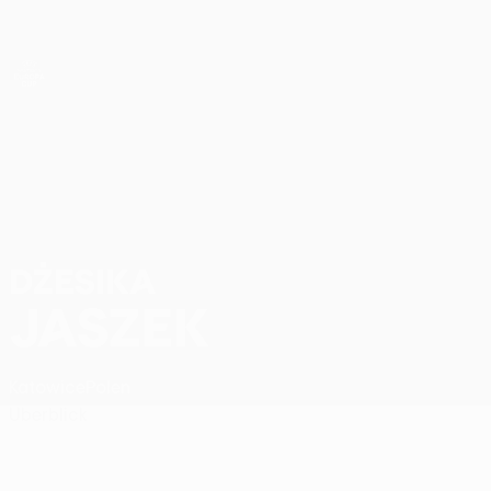
Direkt
zum
Hauptinhalt
UEFA Women’s Europa Cup
Dżesika Jaszek Stat.
DŻESIKA
JASZEK
Katowice
Polen
Überblick