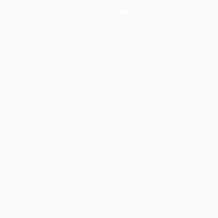
News
Geschichte
Über
ano
Português