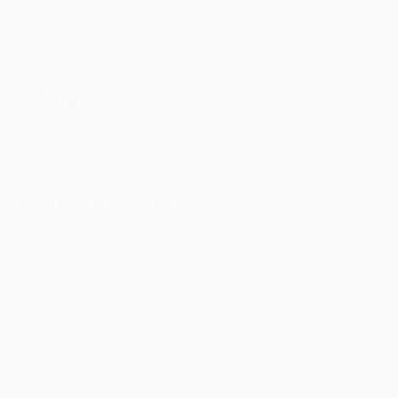
Spiele
News
Auslosungen
Geschichte
Teams
Über
AUCH
BESUCHEN
UEFA.com
UEFA-Stiftung
für Kinder
SPRACHE &AUML;NDERN
Deutsch
English
Français
Deutsch
Русский
Español
Italiano
Português
Datenschutz
Nutzungsbedingungen
Cookie-Politik
Datenschutzeinstellungen