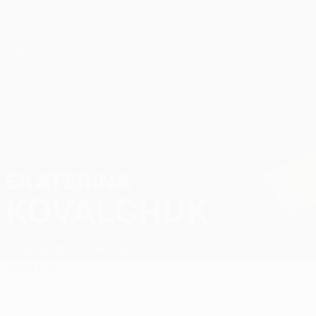
Direkt
zum
Hauptinhalt
UEFA Women’s Europa Cup
Ekaterina Kovalchuk Stat.
EKATERINA
KOVALCHUK
Dinamo-BSUPC
Belarus
Überblick