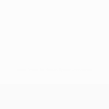
Keine Daten für diesen Spieler vorhanden
UEFA Women’s Europa Cup