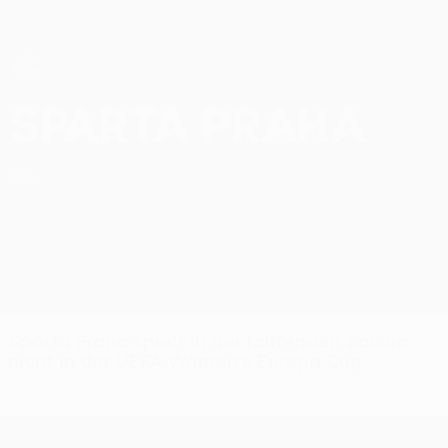
Direkt
zum
Hauptinhalt
UEFA Women’s Europa Cup
AC Sparta Praha UEFA Women’s Europa Cup 2026/27
Sparta Praha
CZE
Sparta Praha spielt in der laufenden Saison
nicht in der UEFA Women's Europa Cup
UEFA Women’s Europa Cup