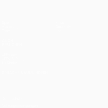
Spiele
News
Auslosungen
Geschichte
Teams
Über
AUCH
BESUCHEN
UEFA.com
UEFA-Stiftung
für Kinder
SPRACHE &AUML;NDERN
Deutsch
English
Français
Deutsch
Русский
Español
Italiano
Português
Datenschutz
Nutzungsbedingungen