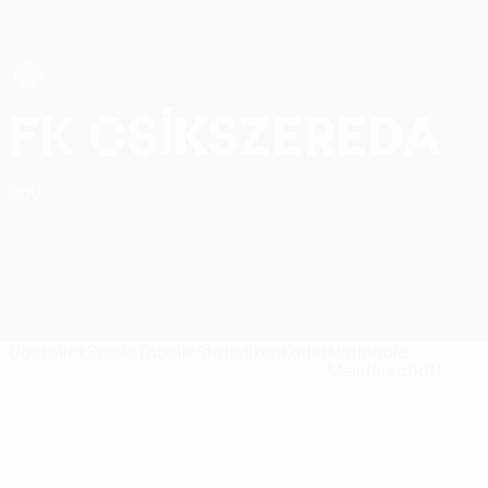
Direkt
zum
Hauptinhalt
UEFA Women’s Europa Cup
FK Csíkszereda Ligatabelle UEFA Women’s Europa Cup 2026/27
FK Csíkszereda
ROU
Überblick
Spiele
Tabelle
Statistiken
Kader
Nationale
Meisterschaft