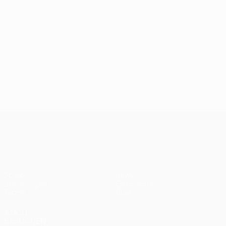
UEFA Women’s Europa Cup
Spiele
News
Auslosungen
Geschichte
Teams
Über
AUCH
BESUCHEN