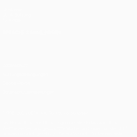
UEFA.com
UEFA-Stiftung
für Kinder
SPRACHE &AUML;NDERN
Deutsch
English
Français
Deutsch
Русский
Español
Italiano
Português
Datenschutz
Nutzungsbedingungen
Cookie-Politik
Datenschutzeinstellungen
© 1998-2026 UEFA. Alle Rechte vorbehalten
Der Name UEFA, das UEFA-Logo und alle Marken von UEFA-
Wettbewerben sind geschützte Marken und/oder von der UEFA
urheberrechtlich geschützt. Sie dürfen nicht für kommerzielle