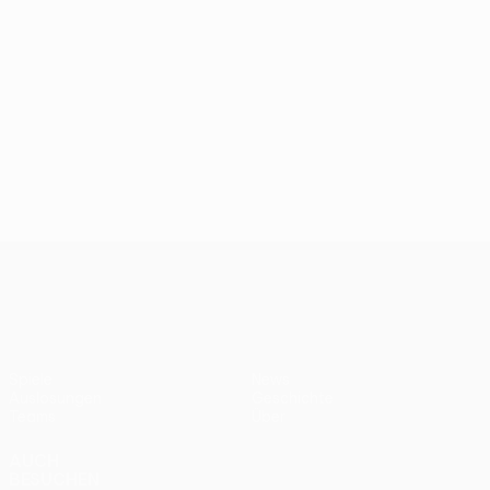
UEFA Women’s Europa Cup
Spiele
News
Auslosungen
Geschichte
Teams
Über
AUCH
BESUCHEN