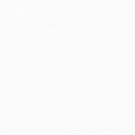
UEFA.com
UEFA-Stiftung
für Kinder
SPRACHE &AUML;NDERN
Deutsch
English
Français
Deutsch
Русский
Español
Italiano
Português
Datenschutz
Nutzungsbedingungen
Cookie-Politik
Datenschutzeinstellungen
© 1998-2026 UEFA. Alle Rechte vorbehalten
Der Name UEFA, das UEFA-Logo und alle Marken von UEFA-
Wettbewerben sind geschützte Marken und/oder von der UEFA
urheberrechtlich geschützt. Sie dürfen nicht für kommerzielle