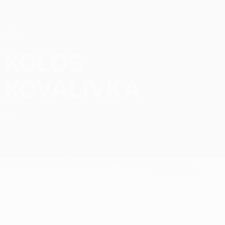
Direkt
zum
Hauptinhalt
UEFA Women’s Europa Cup
Kolos Kovalivka Ligatabelle UEFA Women’s Europa Cup 2026/27
Kolos
Kovalivka
UKR
Überblick
Spiele
Tabelle
Statistiken
Kader
Nationale
Meisterschaft