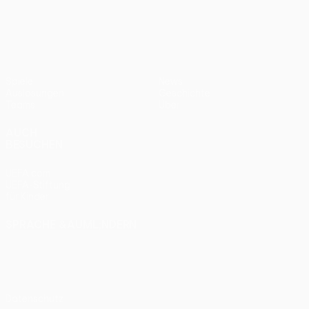
UEFA Women’s Europa Cup
Spiele
News
Auslosungen
Geschichte
Teams
Über
AUCH
BESUCHEN
UEFA.com
UEFA-Stiftung
für Kinder
SPRACHE &AUML;NDERN
Deutsch
English
Français
Deutsch
Русский
Español
Italiano
Português
Datenschutz