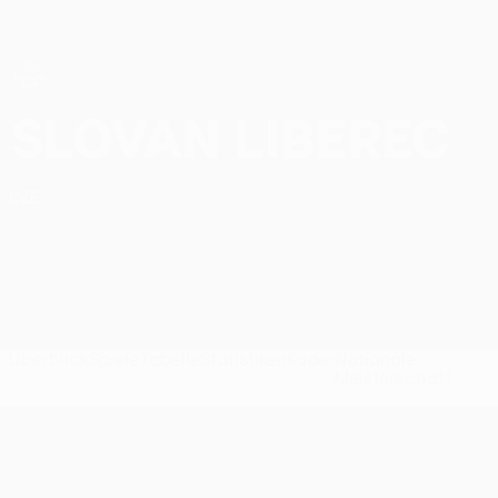
Direkt
zum
Hauptinhalt
UEFA Women’s Europa Cup
FC Slovan Liberec UEFA Women’s Europa Cup 2026/27
Slovan Liberec
CZE
Überblick
Spiele
Tabelle
Statistiken
Kader
Nationale
Meisterschaft
UEFA Women’s Europa Cup