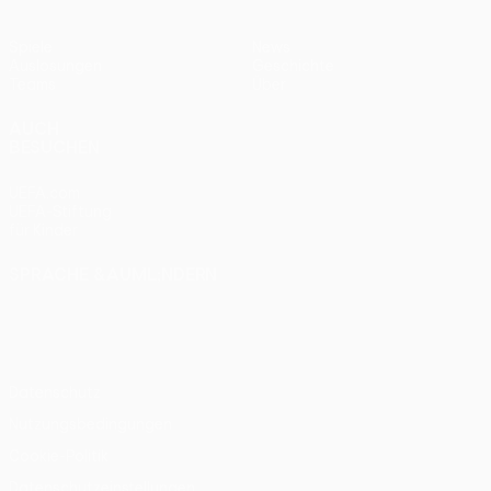
Spiele
News
Auslosungen
Geschichte
Teams
Über
AUCH
BESUCHEN
UEFA.com
UEFA-Stiftung
für Kinder
SPRACHE &AUML;NDERN
Deutsch
English
Français
Deutsch
Русский
Español
Italiano
Português
Datenschutz
Nutzungsbedingungen
Cookie-Politik
Datenschutzeinstellungen