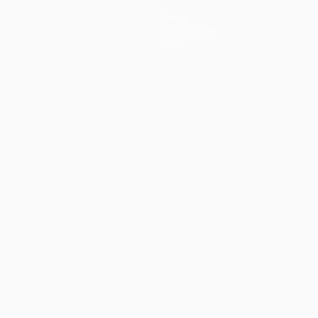
News
Geschichte
Über
ano
Português