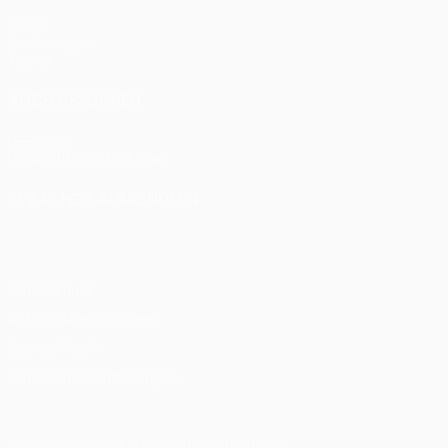
Spiele
Auslosungen
Teams
AUCH BESUCHEN
UEFA.com
UEFA-Stiftung für Kinder
SPRACHE &AUML;NDERN
Deutsch
English
Français
Deutsch
Русский
Español
Itali
Datenschutz
Nutzungsbedingungen
Cookie-Politik
Datenschutzeinstellungen
© 1998-2026 UEFA. Alle Rechte vorbehalten