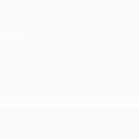
Direkt
zum
Hauptinhalt
UEFA Women’s Europa Cup
FH Hafnarfjördur UEFA Women’s Europa Cup 2026/27
FH
ISL
Überblick
Spiele
Tabelle
Statistiken
Kader
Nationale Meisters
UEFA Women’s Europa Cup