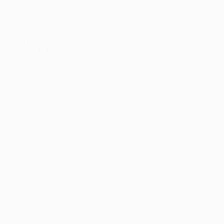
Spiele
News
Auslosungen
Geschichte
Teams
Über
AUCH
BESUCHEN
UEFA.com
UEFA-Stiftung
für Kinder
SPRACHE &AUML;NDERN
Deutsch
English
Français
Deutsch
Русский
Español
Italiano
Português
Datenschutz
Nutzungsbedingungen
Cookie-Politik
Datenschutzeinstellungen