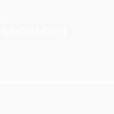
Direkt
zum
Hauptinhalt
UEFA Women’s Europa Cup
1. FC Slovácko Statistiken UEFA Women’s Europa Cup 2026/27
Slovácko
CZE
UEFA Women’s Europa Cup