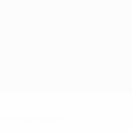
Direkt
zum
Hauptinhalt
Nations League &amp; Women's EURO
Erhalten
Live-Ergebnisse &amp; Statistiken
UEFA Women's EURO
England vs Spanien
Updates
Infos zum Spiel
Wichtige Statistiken