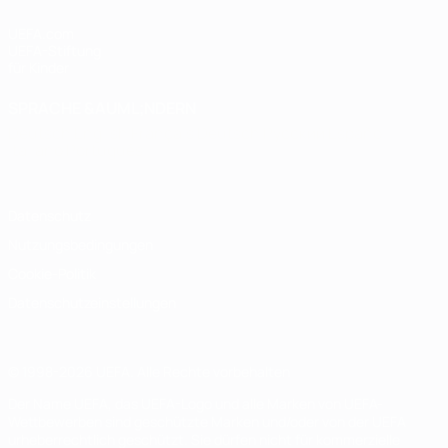
UEFA.com
UEFA-Stiftung
für Kinder
SPRACHE &AUML;NDERN
Deutsch
English
Français
Deutsch
Русский
Español
Italiano
Português
Datenschutz
Nutzungsbedingungen
Cookie-Politik
Datenschutzeinstellungen
© 1998-2026 UEFA. Alle Rechte vorbehalten
Der Name UEFA, das UEFA-Logo und alle Marken von UEFA-
Wettbewerben sind geschützte Marken und/oder von der UEFA
urheberrechtlich geschützt. Sie dürfen nicht für kommerzielle