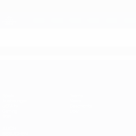
Direkt
zum
Hauptinhalt
UEFA Women's Champions League
Erhalten
Live-Ergebnisse &amp; Statistiken
UEFA Women's Champions League
UEFA Women's Champions League
Spiele
Teams
Auslosungen
News
UEFA.tv
Geschichte
Gaming
Über
Stat.
AUCH
BESUCHEN